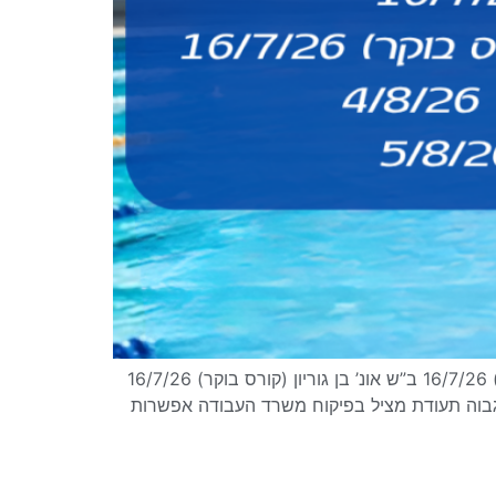
קורס מצילים – קריירה מצילת חיים מחכה לכם! אל תפספסו את ההזדמנות להצטרף לאחד הקורסים : וינגייט (קורס ערב) 16/7/26 ב”ש אונ’ בן גוריון (קורס בוקר) 16/7/26
חה מקצוע מבוקש עם שכר גבוה תעודת מציל בפיקוח משרד העבודה אפשרות