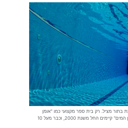
בתור מציל. רק בית ספר מקצועי כמו "אומן
המים" יכול להעניק לכם את ההכשרה המתאימה על מנת שתוכלו לזכות בתעודה המקצועית ולהתחיל לעסוק בתחום. "אומן המים" קיימים החל משנת 2000, וכבר מעל 10