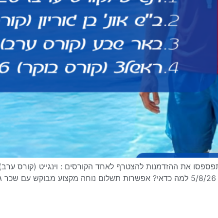
באר שבע (קורס ערב) 4/8/26 ראשלצ (קורס בוקר) 5/8/26 למה כדאי? אפשרות תשלום נו