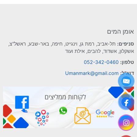
אומן המים
סניפים:
תל-אביב, רמת גן, וינגייט, חיפה, באר-שבע, ראשל"צ,
אשקלון, אשדוד, להבים, אילת ועוד
טלפון:
052-342-0460
דוא"ל:
Umanmark@gmail.com