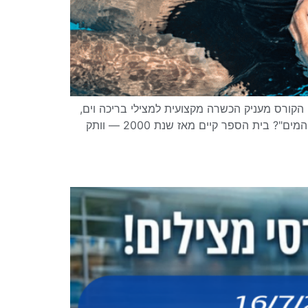
ורס מעניק הכשרה מקצועית למצילי בריכה וים,
עם התמחות בשחייה, הצלה, עזרה ראשונה והחייאה, והסמכה רשמית המוכרת על-ידי משרד התעשייה. למה דווקא "אומן המים"? בית הספר קיים מאז שנת 2000 — וותק