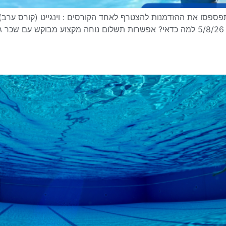
באר שבע (קורס ערב) 4/8/26 ראשלצ (קורס בוקר) 5/8/26 למה כדאי? אפשרות תשלום נו