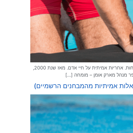
למה ללמוד קורס מצילים דווקא באומן המים – 5 סיבות שמבדלות אותנו להיות מציל זה הרבה מעבר למקצוע. זו שליחות. אחריות אמיתית על חיי אדם. מאז שנת 2000,
פר מנהל מארק אומן – מומחה […]
שאלות אמיתיות מהמבחנים הרשמיים)