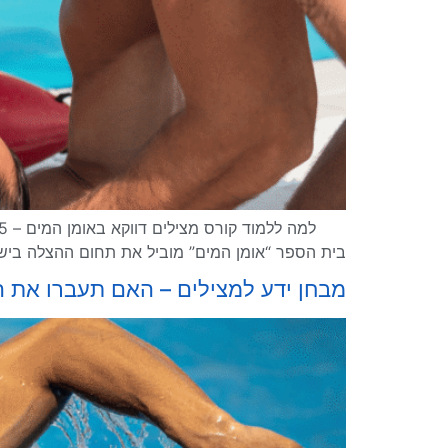
בית הספר “אומן המים” מוביל את תחום ההצלה בישר
מבחן ידע למצילים – האם תעברו את ה