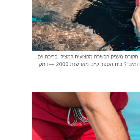
ורס מעניק הכשרה מקצועית למצילי בריכה וים,
עם התמחות בשחייה, הצלה, עזרה ראשונה והחייאה, והסמכה רשמית המוכרת על-ידי משרד התעשייה. למה דווקא "אומן המים"? בית הספר קיים מאז שנת 2000 — וותק