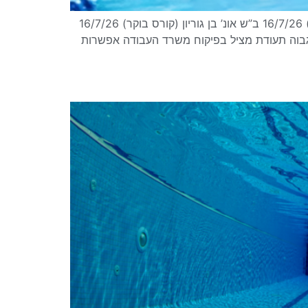
קורס מצילים – קריירה מצילת חיים מחכה לכם! אל תפספסו את ההזדמנות להצטרף לאחד הקורסים : וינגייט (קורס ערב) 16/7/26 ב”ש אונ’ בן גוריון (קורס בוקר) 16/7/26
חה מקצוע מבוקש עם שכר גבוה תעודת מציל בפיקוח משרד העבודה אפשרות