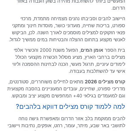
המעשיים ביותר להשתלבות מהירה בשוק העבודה באזור
הדרום.
היישוב להבים וסביבתו נהנים מצמיחה מתמדת, מרכזי
ספורט, בריכות שחייה, מועדוני כושר, מוסדות חינוך ומתקני
פנאי הזקוקים למצילים מוסמכים לאורך השנה. לכן, הביקוש
לאנשי מקצוע בתחום ההצלה והבטיחות במים ממשיך לגדול.
בית הספר
אומן המים
, הפועל משנת 2000 והכשיר אלפי
מצילים ברחבי הארץ, מציע מסלול הכשרה מקצועי הכולל
לימודים עיוניים, תרגול מעשי, הכנה לבחינות ההסמכה וליווי
אישי עד להשתלבות בעבודה.
קורס מצילים 2026
מתאים לחיילים משוחררים, סטודנטים,
מדריכי ספורט, שחיינים, עובדים המעוניינים בהסבה מקצועית
וגם למועמדים בגילאי 40+ המחפשים מקצוע יציב ומבוקש.
למה ללמוד קורס מצילים דווקא בלהבים?
להבים ממוקמת בלב אזור הדרום ומאפשרת גישה נוחה
לתושבי באר שבע, מיתר, עומר, רהט, אופקים, נתיבות ויישובי