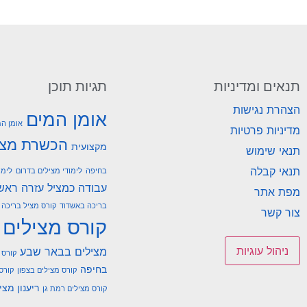
תנאים ומדיניות
תגיות תוכן
הצהרת נגישות
אומן המים
אומן המ
מדיניות פרטיות
הכשרת מצי
מקצועית
תנאי שימוש
תנאי קבלה
בחיפה
לימודי מצילים בדרום
לימו
עבודה כמציל
עזרה ראש
מפת אתר
בריכה באשדוד
קורס מציל בריכה ב
צור קשר
קורס מצילים
ניהול עוגיות
מצילים בבאר שבע
קורס 
בחיפה
קורס מצילים בצפון
קורס
ריענון מצי
קורס מצילים רמת גן