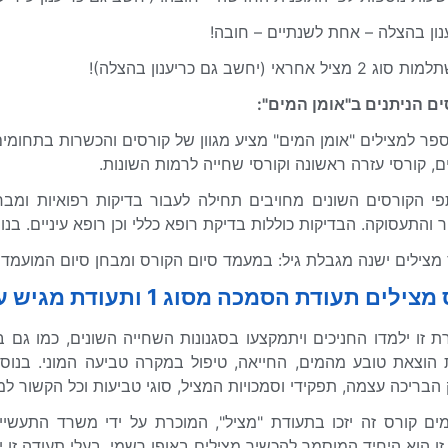
ם הניתנים ב"אומן המים":
פר למצילים "אומן המים" מציע מגוון של קורסים והכשרות בתחומים 
ם, קורסי עזרה ראשונה וקורסי שחייה לרמות השונות.
 הקורסים השונים מחויבים תחילה לעבור בדיקות רפואיות ומבחנ
והתעסוקה. הבדיקות כוללות בדיקת רופא כללי וכן רופא עיניים. בנו
מצילים ישנה מגבלת גיל: במעמד סיום הקורס ומבחן סיום המועמד חייב
ים תעודת הסמכה מסוג 1 ותעודת מגיש עזרה ראשונה והחייאה:
 זו ילמדו החניכים ויתמקצעו בסגנונות השחייה השונים, כמו גם 
 הוצאת טובע מהמים, החייאה, טיפול במקרה טביעה המוני. בנוסף
 הבריכה עצמה, תפקידי וסמכויות המציל, סוגי טביעות וכל הקשור ל
ים קורס זה יזכו בתעודת "מציל", המוכרת על ידי משרד התעש
ו הוא היחיד המוסמך להכשיר מצילים באופן רשמי. בעלי תעודה זו י