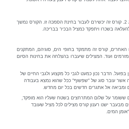
מצילים שעובדים באופן פעיל שנתיים, רשאים לגשת לבחינות הסמכה לסוג 2. קורס זה יכשירם לעבור בחינת הסמכה זו. הקורס נמשך
ה להעלאה בשכרו ויתפקד כמציל הבכיר בבריכה.
עלי תעודת הסמכה מסוג 1. בניגוד לקורסים האחרים, קורס זה מתמקד בחופי הים, סוגיהם, המתקנים
מזרמים ועוד. המצילים שיעברו בהצלחה את בחינות הסיום
בפועל. הדבר נכון כמעט לגבי כל מקצוע ולגבי החיים של
ה אשר עובר סוג של "שפשוף" ככל שהוא נמצא בעבודה
ם ומביאה אל אתגרים חדשים בכל יום מחדש.
ם ששומר על שלום המתרחצים בשטח שעליו הוא מופקד,
ם מבעבר ישנו רענון קורס מצילים לכל מציל שעובד
אומן המים.