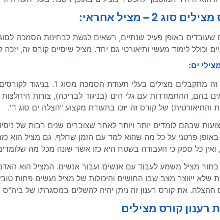
לים סוג 2 – מציל אחראי:
ים וכולל לימוד מעשי ותיאורטי גם יחד. מציל שיסיים קורס זה, יזכ
צילי ים:
לקורס זה מתקבלים מצילים ב
ם בהם, ההתמודדות עם גלי הים (בניגוד לבריכה), צורות היחלצות 
ת והתיאורטית) של קורס זה יזכו בתעודת מקצוע "הצלה ים סוג 1".
ועות שבהם לומדים יותר ויותר לאחר שצוברים שנים רבות של ניסיון 
אופן פרטני על כל מה שהוא למד עם הזמן שחלף. גם מציל הוא כז
 ואין כל ספק כי העבודה בשטח היא כזו אשר שונה מכל מה שלומדי
בתור מציל משמע לעבוד עם אנשים ועבור אנשים. המציל הוא האד
ת שלא ייווצר מצב שבו החושים והיכולות של מציל נעשים פחות טובי
ההצלה. את קורס רענון זה ניתן יהיה להשלים במסגרתו של ביה"ס "
 רענון קורס מצילים