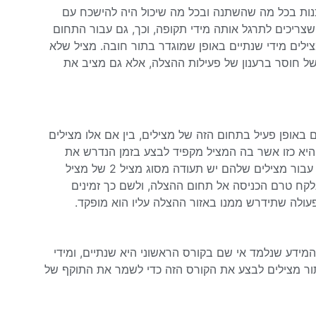
נות בכל מה שהשתנה ובכל מה שיכול היה להישכח עם
ריכים לתרגל אותה מידי תקופה, וכך, גם עבור התחום
צילים מידי שנתיים באופן שמוגדר בתור חובה. מציל שלא
ל חוסר ברענון של פעילות ההצלה, אלא גם מציב את
באופן פעיל בתחום הזה של מצילים, בין אם אלו מצילים
היא כזו אשר בה המציל מקפיד לבצע בזמן הנדרש את
הרענון שכולל 14 שעות נוספות , קורס של רענון בהצלה, וכן של השתלמות עבור מצילים שלהם יש תעודה מסוג מציל 2 של מציל
קח טרם הכניסה אל תחום ההצלה, ולשם כך זמינים
פעולה שתידרש ממנו באזור ההצלה עליו הוא מופקד.
ידע שנלמד אי שם בקורס הראשוני היא שנתיים, ומידי
ור מצילים לבצע את הקורס הזה כדי לשמר את התוקף של