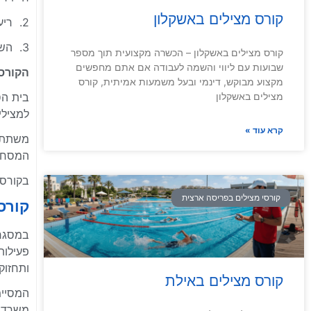
קורס מצילים באשקלון
2. ריענון בהצלה – אחת לשנתיים – חובה!
3. השתלמות סוג 2 מציל אחראי (יחשב גם כריענון בהצלה)!
קורס מצילים באשקלון – הכשרה מקצועית תוך מספר
שבועות עם ליווי והשמה לעבודה אם אתם מחפשים
הקורסי
מקצוע מבוקש, דינמי ובעל משמעות אמיתית, קורס
מצילים באשקלון
בית הס
למצילי
קרא עוד »
משתתפי
המסחר 
בקורס 
קורסי מצילים בפריסה ארצית
קורס מציל
במסגרת
פעילות
ותחזוק
קורס מצילים באילת
המסיימ
משרד ז